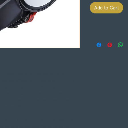
Add to Cart
ominado Ghost,faz uso de um novo
gurações diferentes. A calota é produzida
ar, em dois tamanhos diferentes,
ção mais adequada aos crânios mais
ricados em têxtil lavável e respirável. A
a a atenção.
eira em forma de óculos que utilizando
ce de uma forma fácil. Conta ainda com