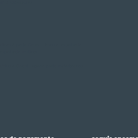
em 3 espessuras
o
endidas à parte Cores – Escura, espelhada
espelhada multicor
to/Fluo e Ghost Legend preto mate/branco