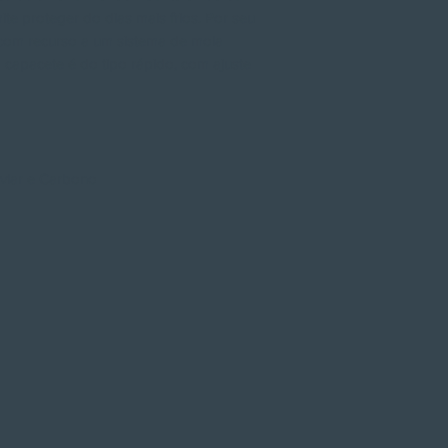
te proteger do dias mais frios. Por seu
a com recurso a um sistema de mola
 capacete é do tipo rápido, com ajuste
evlar e Carbono