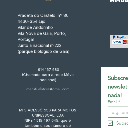
Métod
Praceta do Castelo, nº 80
4430-354 Lijó
Vilar de Andorinho
Vila Nova de Gaia, Porto,
Portugal
Junto à nacional nº222
(parque biológico de Gaia)
914 167 680
(Chamada para a rede Móvel
Subscrev
nacional)
newslet
mensfuelstore@gmail.com
nada!
Email
*
MFS ACESSÓRIOS PARA MOTOS
UNIPESSOAL, LDA
NIF n° 515 497 045, que é
Subsc
também o seu número de