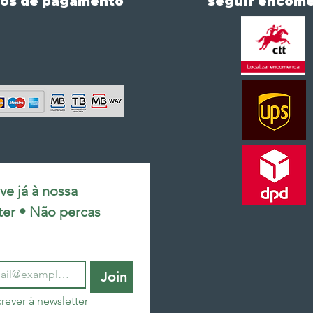
os de pagamento
seguir encom
e já à nossa 
ter • Não percas 
Join
rever à newsletter