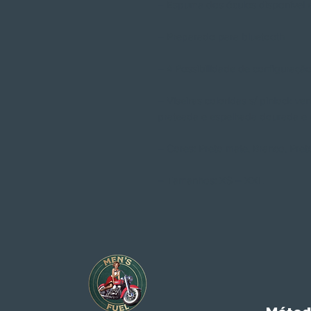
– Espuma dos óculos disponível 
– Preparado para bluetooth
– 4 Possibilidade de configuraçã
– Viseiras coloridas s/ pinlock v
prateada e espelhada dourada e 
– Cores: Preto mate, Branco, Pre
– Tamanhos: XS – XXL