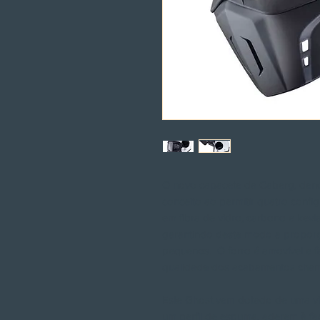
O novo capacete da Caberg, den
conceito ao permitir quatro confi
em fibra de vidro, carbono e kevl
garantindo deste modo a propor
pequenos. O forro é amovível e fab
qualidade dos acabamentos cham
Este Ghost vem dotado de uma vis
um perfil de espuma, aderem à fa