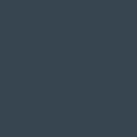
uma queixeira removível que permi
lado a viseira é facilmente abert
basculante. Já o fecho deste novo
micrométrico.
Características:
– Tricomposto, Fibra de Vidro, K
– Calota com dois tamanhos
– Viseira anti-riscos com pinlock
– Ajuste micrométrico
– Forro amovível e lavável
– Queixeira removível