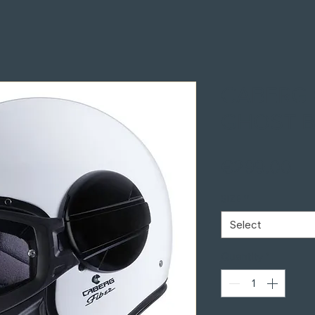
CABERG 
GHOST B
Pr
€299.00
SIZE
*
Select
Quantity
*