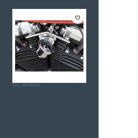
SKU: MS901144
BRACKET PARA
60MM VELONA
VELOCÍMETRO
PARA : > 04-17