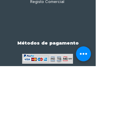
Registo Comercial
Métodos de pagamento
Subscreve já à nossa 
newsletter • Não percas 
nada!
Email
*
Join