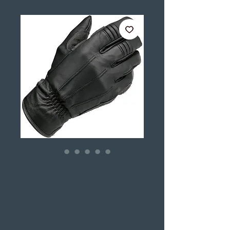
BILTWELL
BLACK WORK
GLOVES
Price
€66.50