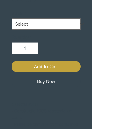
SIZES
*
Quantity
*
Add to Cart
Buy Now
Características:
• Construção 100% resistente em
couro
• Palma de camurça com contornos