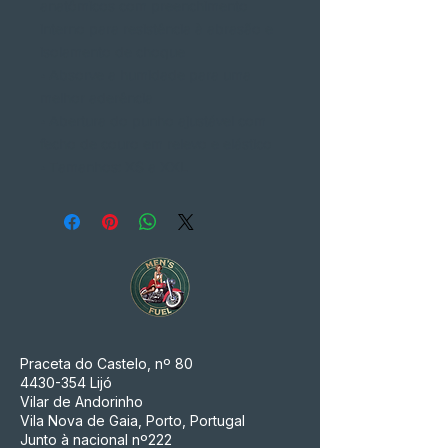
anatômicos com preenchimento
interno para resistência à abrasão e
isolamento de choque
• Absorve a humidade para uma
melhor aderência
• Abertura do punho ajustável com
fecho de couro em relevo e elástico
• Tamanhos: XS a XXL
Praceta do Castelo, nº 80
4430-354
Lijó
Vilar de Andorinho
Vila Nova de Gaia, Porto, Portugal
Junto à nacional nº222