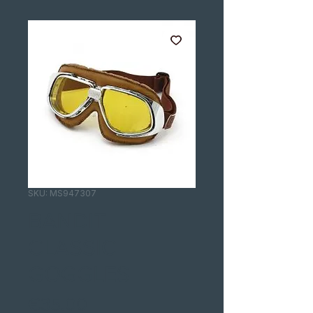
SKU: MS947307
BANDIT
CLASSIC
GOGGLES
Price
€35.00