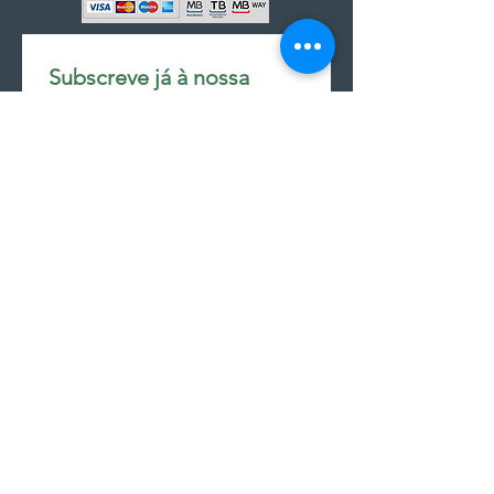
Subscreve já à nossa 
newsletter • Não percas 
nada!
Email
*
Join
Subscrever à newsletter
seguir encomenda