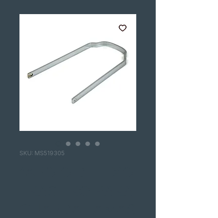
SKU: MS519305
"APOIO DE EIXO
TRASEIRO PARA
GUARDA LAMAS