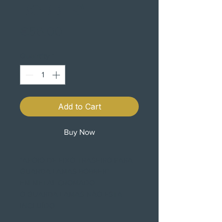
BOBBER"
Price
€56.00
Quantity
*
Add to Cart
Buy Now
"APOIO DE EIXO TRASEIRO PARA
GUARDA LAMAS BOBBER"
EM METAL CROMADO.
O GUARDA LAMAS NÃO ESTÁ
INCLUÍDO