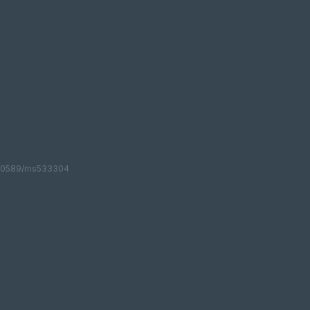
edores BURLY
26,67 CM
AIS
100589/ms533304
ce
*