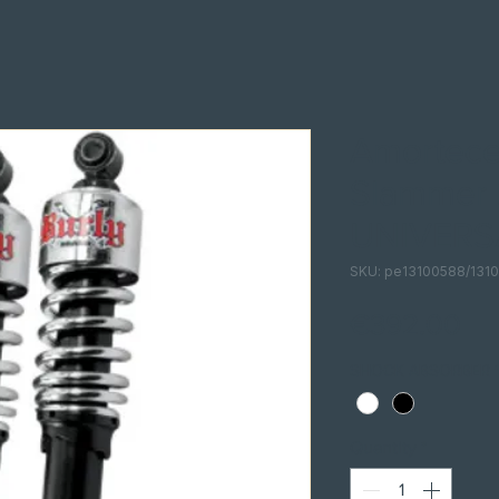
Amortec
Slammer 
UNIVERS
SKU: pe13100588/13
Pri
€392.00
SHOCK ABSORBER
Quantity
*