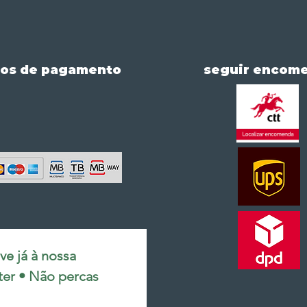
os de pagamento
seguir encom
e já à nossa 
ter • Não percas 