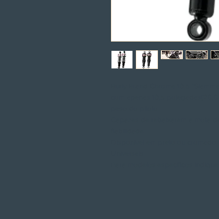
Burly Brand Chrome 10.5 "Slamme
com apenas 10,5 polegadas(26,67m
peso do piloto
Capazes de rebaixarem a mota d
fiabilidade.
Disponível em preto ou cromado
Universais
Para modelos especificos indiqu