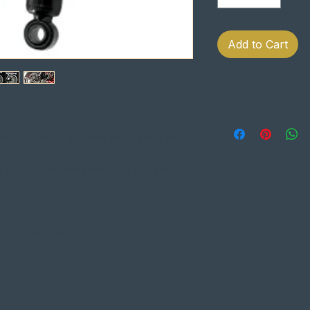
Add to Cart
r
) Pré-carga ajustável para ajustar ao
e origem sem comprometer a segurança e
e o modelo e ano na compra.