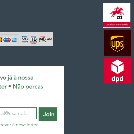
e já à nossa 
ter • Não percas 
Join
rever à newsletter