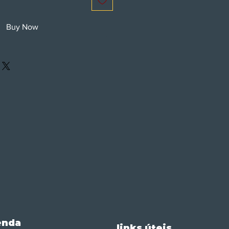
Buy Now
enda
links úteis