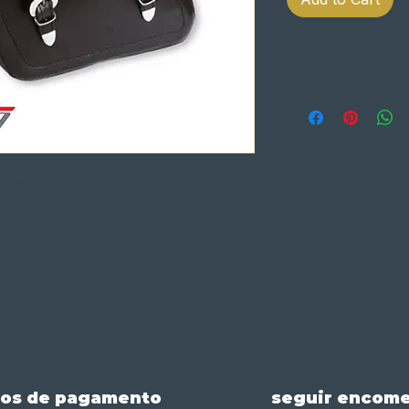
tage club
 suporte e menos deformação com o tempo
os de pagamento
seguir encom