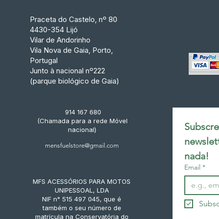
Praceta do Castelo, nº 80
4430-354 Lijó
Vilar de Andorinho
Vila Nova de Gaia, Porto,
Portugal
Junto à nacional nº222
(parque biológico de Gaia)
914 167 680
(Chamada para a rede Móvel
Subscrev
nacional)
newslet
mensfuelstore@gmail.com
nada!
Email
*
MFS ACESSÓRIOS PARA MOTOS
UNIPESSOAL, LDA
NIF n° 515 497 045, que é
Subsc
também o seu número de
matrícula na Conservatória do