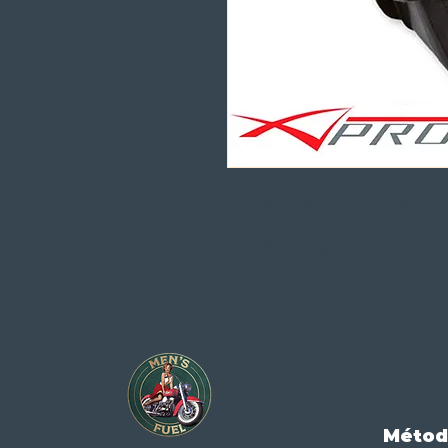
Alforges duplos American pro vin
o mede 40 X 29 X 20 cm
Com laterais rígidas para maior
Métod